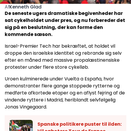
Kenneth Glad
Af
De seneste ugers dramatiske begivenheder har
sat cykelholdet under pres, og nu forbereder det
sig på en beslutning, der kan forme den
kommende sæson.
Israel-Premier Tech har bekræftet, at holdet vil
droppe den israelske identitet og rebrande sig selv
efter en måned med massive propalæstinensiske
protester under flere store cykelløb.
Uroen kulminerede under Vuelta a España, hvor
demonstranter flere gange stoppede rytterne og
medførte afkortede etaper og en aflyst fejring af de
vindende ryttere i Madrid, heriblandt selvfølgelig
Jonas Vingegaard.
Spanske politikere puster til ilden: