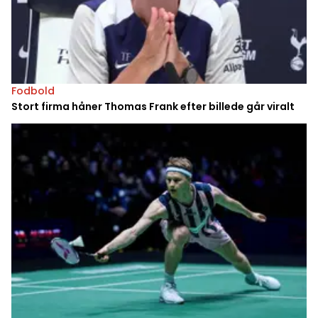
Fodbold
Stort firma håner Thomas Frank efter billede går viralt