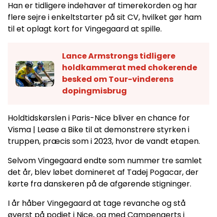
Han er tidligere indehaver af timerekorden og har
flere sejre i enkeltstarter på sit CV, hvilket gør ham
til et oplagt kort for Vingegaard at spille.
Lance Armstrongs tidligere
holdkammerat med chokerende
besked om Tour-vinderens
dopingmisbrug
Holdtidskørslen i Paris-Nice bliver en chance for
Visma | Lease a Bike til at demonstrere styrken i
truppen, præcis som i 2023, hvor de vandt etapen.
Selvom Vingegaard endte som nummer tre samlet
det år, blev løbet domineret af Tadej Pogacar, der
kørte fra danskeren på de afgørende stigninger.
I år håber Vingegaard at tage revanche og stå
øverst på podiet i Nice, og med Campenaerts i