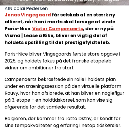
Nicolai Pedersen
Af
Jonas Vingegaard
får selskab af en stærk ny
allieret, når han i marts skal forsøge at vinde
Paris-Nice.
Victor Campenaerts
, der er ny på
Visma | Lease a Bike, bliver en vigtig del af
holdets opstilling til det prestigefyldte løb.
Paris-Nice bliver Vingegaards første store opgave i
2025, og holdets fokus på det franske etapeløb
vidner om ambitioner fra start.
Campenaerts bekræftede sin rolle i holdets plan
under en træningssession på den virtuelle platform
Rouvy, hvor han afslørede, at han bliver en nøglefigur
på 3. etape – en holdtidskørsel, som kan vise sig
afgørende for det samlede resultat.
Belgieren, der kommer fra Lotto Dstny, er kendt for
sine tempokvaliteter og erfaring i netop tidskørsler.