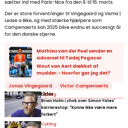
sætter ind med Paris-Nice fra den 9. til 16. marts.
Der er store forventninger til Vingegaard og Visma |
Lease a Bike, og med stærke hjælpere som
Campenaerts kan 2025 blive endnu et succesrigt år
for den danske stjerne.
Mathieu van der Poel sender en
advarsel til Tadej Pogacar
Wout van Aert dækket af
mudder: - Hvorfor gør jeg det?
Jonas Vingegaard
Victor Campenaerts
Relaterede artikler
Cykling
Brian Holm i chok over Simon Yates'
karrierestop: "Kunne ikke være mere
forkert"
Cykling