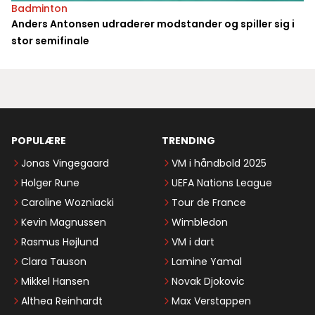
Badminton
Anders Antonsen udraderer modstander og spiller sig i
stor semifinale
POPULÆRE
TRENDING
Jonas Vingegaard
VM i håndbold 2025
Holger Rune
UEFA Nations League
Caroline Wozniacki
Tour de France
Kevin Magnussen
Wimbledon
Rasmus Højlund
VM i dart
Clara Tauson
Lamine Yamal
Mikkel Hansen
Novak Djokovic
Althea Reinhardt
Max Verstappen