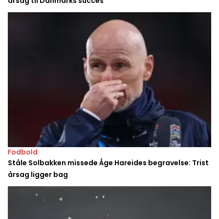
årsag til Danmarks succes
Fodbold
Ståle Solbakken missede Åge Hareides begravelse: Trist
årsag ligger bag