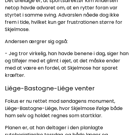
Det uheldige er, at sportsdirektør Kim Andersen
netop havde advaret om, at en rytter foran var
styrtet i samme sving. Advarslen nåede dog ikke
frem i tide, hvilket kun gør frustrationen større for
Skjelmose.
Andersen ærgrer sig også:
- Jeg tror virkelig, han havde benene i dag, siger han
og tilføjer med et glimt i øjet, at det måske ender
med at være en fordel, at Skjelmose har sparet
kræfter.
Liége-Bastogne-Liége venter
Fokus er nu rettet mod søndagens monument,
Liége-Bastogne-Liége, hvor Skjelmose ifølge både
ham selv og holdet regnes som startklar.
Planen er, at han deltager i den planlagte
rutebesigtigelse torsdag, og både læger og