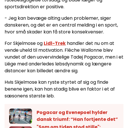
sportsdirektion er positive.
- Jeg kan bevæge alting uden problemer, siger
danskeren, og det er en central melding i en sport,
hvor små skader kan få store konsekvenser.
For Skjelmose og
Lidl-Trek
handler det nu om at
vende uheld til motivation. Fléche Wallonne blev
vundet af den uovervindelige Tadej Pogacar, men i et
Liége med anderledes løbsdynamik og længere
distancer kan billedet ændre sig.
Hvis Skjelmose kan ryste styrtet af sig og finde
benene igen, kan han stadig blive en faktor i et af
sæsonens største løb.
Pogacar og Evenepoel hylder
dansk triumf: “Han fortjente det”
"Som om tiden stod stille":