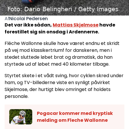
Nicolai Pedersen
Af
Det var ikke sådan,
Mattias Skjelmose
havde
forestillet sig sin onsdag i Ardennerne.
Fléche Wallonne skulle have været endnu et skridt
på vej mod klassikertriumf for danskeren, men i
stedet sluttede løbet brat og dramatisk, da han
styrtede ud af løbet med 40 kilometer tilbage.
Styrtet skete i et vådt sving, hvor cyklen skred under
ham, og TV-billederne viste en synligt påvirket
Skjelmose, der hurtigt blev omringet af holdets
personale.
Pogacar kommer med kryptisk
melding om Fleche Wallonne