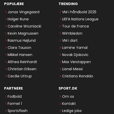
POPULÆRE
TRENDING
Jonas Vingegaard
VM i håndbold 2025
Holger Rune
UEFA Nations League
Caroline Wozniacki
Tour de France
Kevin Magnussen
Wimbledon
Rasmus Højlund
VM i dart
Clara Tauson
Lamine Yamal
Mikkel Hansen
Novak Djokovic
Althea Reinhardt
Max Verstappen
Christian Eriksen
Lionel Messi
Cecilie Uttrup
Cristiano Ronaldo
PARTNERE
SPORT.DK
Fodbold
Om os
Formel 1
Kontakt
Sportsflash
Ledige jobs