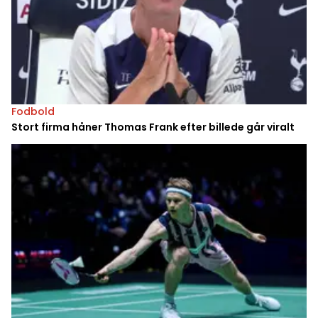
Fodbold
Stort firma håner Thomas Frank efter billede går viralt