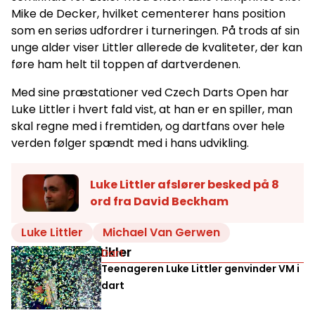
Mike de Decker, hvilket cementerer hans position
som en seriøs udfordrer i turneringen. På trods af sin
unge alder viser Littler allerede de kvaliteter, der kan
føre ham helt til toppen af dartverdenen.
Med sine præstationer ved Czech Darts Open har
Luke Littler i hvert fald vist, at han er en spiller, man
skal regne med i fremtiden, og dartfans over hele
verden følger spændt med i hans udvikling.
Luke Littler afslører besked på 8
ord fra David Beckham
Luke Littler
Michael Van Gerwen
Relaterede artikler
Dart
Teenageren Luke Littler genvinder VM i
dart