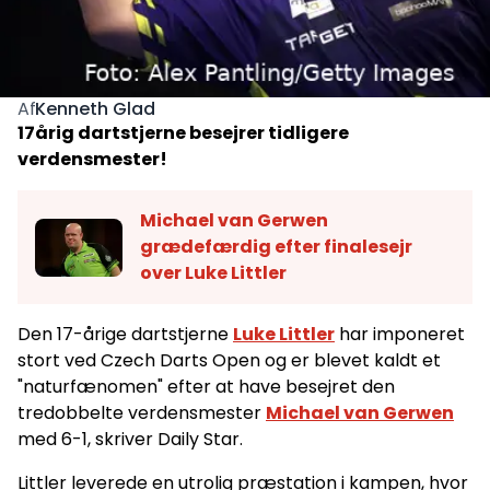
Kenneth Glad
Af
17årig dartstjerne besejrer tidligere
verdensmester!
Michael van Gerwen
grædefærdig efter finalesejr
over Luke Littler
Den 17-årige dartstjerne
Luke Littler
har imponeret
stort ved Czech Darts Open og er blevet kaldt et
"naturfænomen" efter at have besejret den
tredobbelte verdensmester
Michael van Gerwen
med 6-1, skriver Daily Star.
Littler leverede en utrolig præstation i kampen, hvor