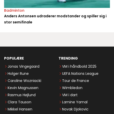
Badminton
Anders Antonsen udraderer modstander og spiller sig i
stor semifinale
POPULÆRE
TRENDING
Jonas Vingegaard
VM i håndbold 2025
Holger Rune
UEFA Nations League
Caroline Wozniacki
Tour de France
Kevin Magnussen
Wimbledon
Rasmus Højlund
VM i dart
Clara Tauson
Lamine Yamal
Mikkel Hansen
Novak Djokovic