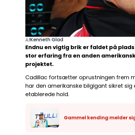
Kenneth Glad
Af
Endnu en vigtig brik er faldet på plad
stor erfaring fra en anden amerikansk 
projektet.
Cadillac fortsætter oprustningen frem m
har den amerikanske bilgigant sikret sig 
etablerede hold.
Gammel kending melder sig