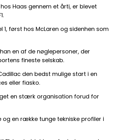
 hos Haas gennem et årti, er blevet
1.
el 1, først hos McLaren og sidenhen som
 han en af de nøglepersoner, der
portens fineste selskab.
 Cadillac den bedst mulige start i en
s eller fiasko.
et en stærk organisation forud for
e og en række tunge tekniske profiler i