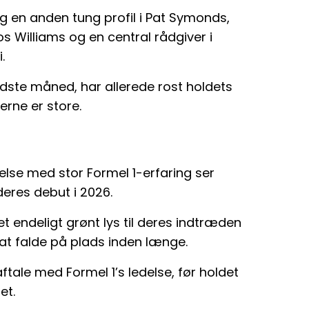
ig en anden tung profil i Pat Symonds,
os Williams og en central rådgiver i
.
idste måned, har allerede rost holdets
rne er store.
delse med stor Formel 1-erfaring ser
deres debut i 2026.
 endeligt grønt lys til deres indtræden
at falde på plads inden længe.
tale med Formel 1’s ledelse, før holdet
et.