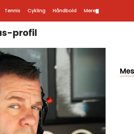
Tennis
Cykling
Håndbold
Mere
▼
s-profil
Mes