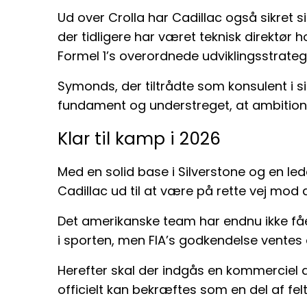
Ud over Crolla har Cadillac også sikret s
der tidligere har været teknisk direktør h
Formel 1’s overordnede udviklingsstrategi
Symonds, der tiltrådte som konsulent i s
fundament og understreget, at ambitione
Klar til kamp i 2026
Med en solid base i Silverstone og en le
Cadillac ud til at være på rette vej mod 
Det amerikanske team har endnu ikke fået
i sporten, men FIA’s godkendelse ventes 
Herefter skal der indgås en kommerciel af
officielt kan bekræftes som en del af felt