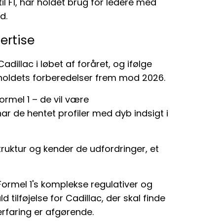
il F1, har holdet brug for ledere med
d.
ertise
Cadillac i løbet af foråret, og ifølge
i holdets forberedelser frem mod 2026.
ormel 1 – de vil være
ar de hentet profiler med dyb indsigt i
truktur og kender de udfordringer, et
ormel 1's komplekse regulativer og
 tilføjelse for Cadillac, der skal finde
erfaring er afgørende.