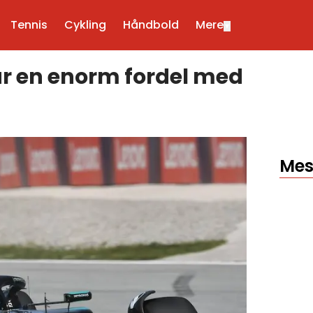
Tennis
Cykling
Håndbold
Mere
▼
år en enorm fordel med
Mes