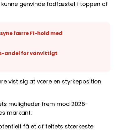
t kunne genvinde fodfæstet i toppen af
orsyne færre F1-hold med
-andel for vanvittigt
ere vist sig at være en styrkeposition
ldets muligheder frem mod 2026-
s markant.
ntielt få et af feltets stærkeste