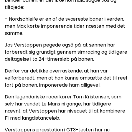
kender banen, er det ikke normalt, sagde Jos og
tilføjede:
– Nordschleife er en af de sværeste baner i verden,
men Max kørte imponerende tider næsten med det
samme.
Jos Verstappen pegede også på, at sønnen har
forberedt sig grundigt gennem simracing og tidligere
deltagelse i to 24-timersløb på banen.
Derfor var det ikke overraskende, at han var
velforberedt, men at han kunne omsætte det til reel
fart på banen, imponerede ham alligevel.
Den legendariske racerkører Tom Kristensen, som
selv har vundet Le Mans ni gange, har tidligere
nævnt, at Verstappen har niveauet til at kombinere
F1 med langdistanceløb.
Verstappens præstation i GT3-testen har nu