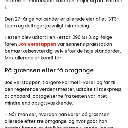
interesse i motorsport ikke kun drejer sig om Formel
1.
Den 27-årige hollænder er allerede ejer af et GT3-
team og deltager jævnligt i simracing.
Testen blev udført i en Ferrari 296 GT3, og ifølge
faren
Jos Verstappen
var sønnens præstation
bemærkelsesværdig, selv efter de høje standarder,
Max allerede er kendt for.
På grænsen efter få omgange
Jos Verstappen, tidligere Formel 1-kører og far til
den regerende verdensmester, udtalte til rcexpress,
at onboard-optagelserne fra testen var intet
mindre end opsigtsvækkende.
– Når man ser, hvordan han kører på grænsen
allerede efter tre omgange, og hvor godt han