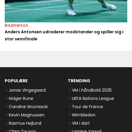
Badminton
Anders Antonsen udraderer modstander og spiller sig i
stor semifinale
POPULÆRE
TRENDING
Jonas Vingegaard
VM i håndbold 2025
Holger Rune
UEFA Nations League
Caroline Wozniacki
Tour de France
Kevin Magnussen
Wimbledon
Rasmus Højlund
VM i dart
Clara Tauson
Lamine Yamal