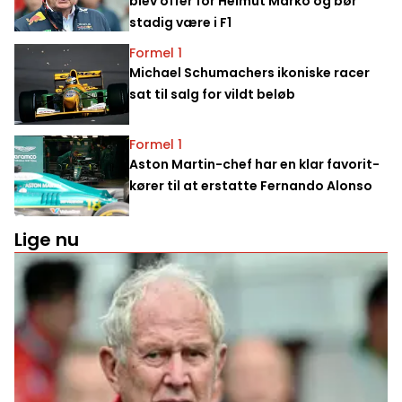
blev offer for Helmut Marko og bør
stadig være i F1
Formel 1
Michael Schumachers ikoniske racer
sat til salg for vildt beløb
Formel 1
Aston Martin-chef har en klar favorit-
kører til at erstatte Fernando Alonso
Lige nu