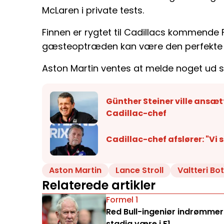
McLaren i private tests.
Finnen er rygtet til Cadillacs kommende F
gæsteoptræden kan være den perfekte mu
Aston Martin ventes at melde noget ud s
Günther Steiner ville ansætt
Cadillac-chef
Cadillac-chef afslører: "Vi 
Aston Martin
Lance Stroll
Valtteri Bo
Relaterede artikler
Formel 1
Red Bull-ingeniør indrømmer:
stadig være i F1