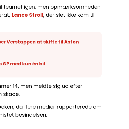
 til teamet igen, men opmærksomheden
erat,
Lance Stroll
, der slet ikke kom til
er Verstappen at skifte til Aston
 GP med kun én bil
mer 14, men meldte sig ud efter
n skade.
ocken, da flere medier rapporterede om
mistet besindelsen.