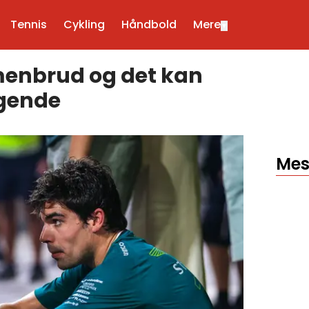
Tennis
Cykling
Håndbold
Mere
▼
mmenbrud og det kan
egende
Mes