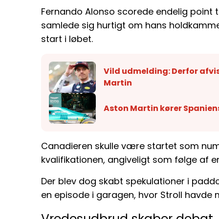
Fernando Alonso scorede endelig point
samlede sig hurtigt om hans holdkamm
start i løbet.
Vild udmelding: Derfor afvis
Martin
Aston Martin kører Spaniens
Canadieren skulle være startet som num
kvalifikationen, angiveligt som følge af e
Der blev dog skabt spekulationer i padd
en episode i garagen, hvor Stroll havde 
Vredesudbrud skaber debat