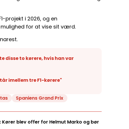
1-projekt i 2026, og en
lighed for at vise sit værd.
narest.
e disse to kørere, hvis han var
står imellem tre F1-kørere"
ttas
Spaniens Grand Prix
 Kører blev offer for Helmut Marko og bør