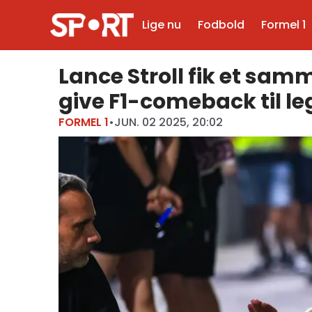
Lige nu
Fodbold
Formel 1
Lance Stroll fik et sa
give F1-comeback til l
FORMEL 1
•
JUN. 02 2025, 20:02