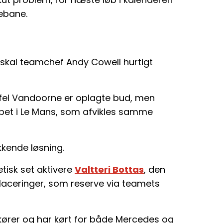
ebane.
lar, skal teamchef Andy Cowell hurtigt
ffel Vandoorne er oplagte bud, men
løbet i Le Mans, som afvikles samme
kende løsning.
etisk set aktivere
Valtteri Bottas
, den
laceringer, som reserve via teamets
skører og har kørt for både Mercedes og