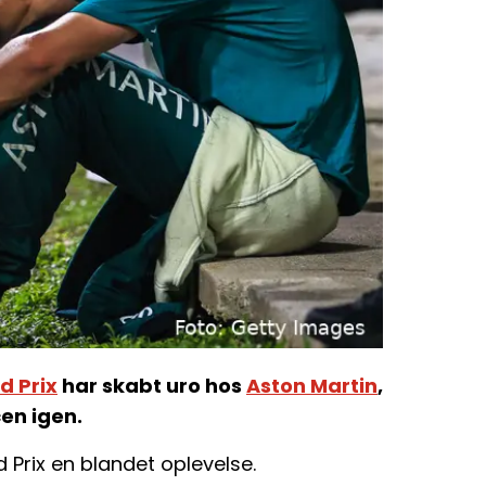
d Prix
har skabt uro hos
Aston Martin
,
cen igen.
Prix en blandet oplevelse.