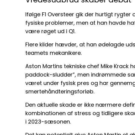
Ifølge F1 Oversteer gik der hurtigt rygter 
fysiske problemer, men at han havde haf
være røget ud i Q1.
Flere kilder hævder, at han ødelagde ud
teamets mekanikere.
Aston Martins tekniske chef Mike Krack 
paddock-sludder”, men indrømmede samtid
været under fysisk pres og har gennemg
smertehåndteringsforløb.
Den aktuelle skade er ikke nærmere defin
kombinationen af stress og tidligere s
i 2023-sæsonen.
Det kan potentielt give Aston Martin et 