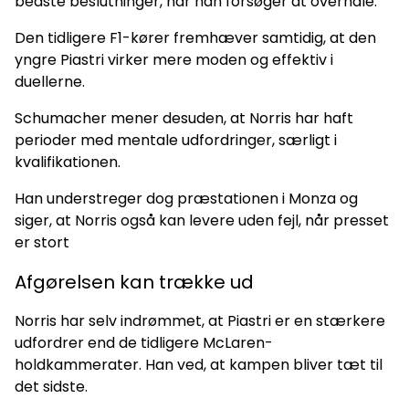
bedste beslutninger, når han forsøger at overhale.
Den tidligere F1-kører fremhæver samtidig, at den
yngre Piastri virker mere moden og effektiv i
duellerne.
Schumacher mener desuden, at Norris har haft
perioder med mentale udfordringer, særligt i
kvalifikationen.
Han understreger dog præstationen i Monza og
siger, at Norris også kan levere uden fejl, når presset
er stort
Afgørelsen kan trække ud
Norris har selv indrømmet, at Piastri er en stærkere
udfordrer end de tidligere McLaren-
holdkammerater. Han ved, at kampen bliver tæt til
det sidste.