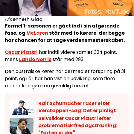
Kenneth Glad
Af
Formel 1-sæsonen er gået ind i sin afgørende
fase, og
McLaren
står med to kørere, der begge
har chancen for at tage verdensmesterskabet.
Oscar Piastri
har indtil videre samlet 324 point,
mens
Lando Norris
står med 293.
Den australske kører har dermed et forspring på 31
point, og i år har han vist en udvikling, som flere
mener kan gøre en gevaldig forskel.
Ralf Schumacher raser efter
Verstappen-sag: Det er pinligt
Selvsikker Oscar Piastri efter
problematisk fredagstræning:
"Farten er der"