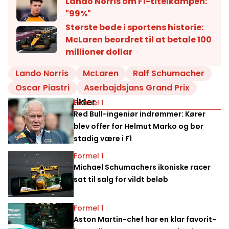
Lando Norris om F1-titelkampen:
"99%"
Største bøde i sportens historie:
McLaren beordret til at betale 100
millioner dollar
Lando Norris
McLaren
Ralf Schumacher
Oscar Piastri
Aserbajdsjans Grand Prix
Relaterede artikler
Formel 1
Red Bull-ingeniør indrømmer: Kører
blev offer for Helmut Marko og bør
stadig være i F1
Formel 1
Michael Schumachers ikoniske racer
sat til salg for vildt beløb
Formel 1
Aston Martin-chef har en klar favorit-