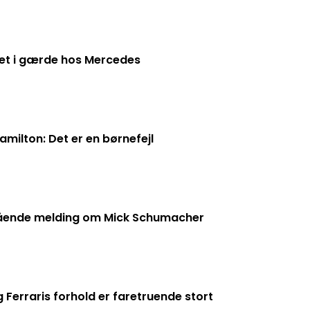
get i gærde hos Mercedes
milton: Det er en børnefejl
ående melding om Mick Schumacher
 Ferraris forhold er faretruende stort