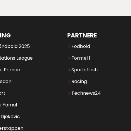
ING
PARTNERE
åndbold 2025
Fodbold
Nations League
Formel 1
de France
Sportsflash
edon
Racing
art
Technews24
e Yamal
Djokovic
erstappen