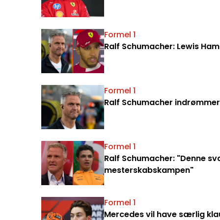
Formel 1
Ralf Schumacher: Lewis Hamil
Formel 1
Ralf Schumacher indrømmer
Formel 1
Ralf Schumacher: "Denne sva
mesterskabskampen"
Formel 1
Mercedes vil have særlig kla