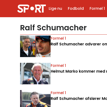
Lige nu
Fodbold
Formel 1
Ralf Schumacher
Formel 1
Ralf Schumacher advarer om
Formel 1
Helmut Marko kommer med m
Formel 1
Ralf Schumacher afslører M