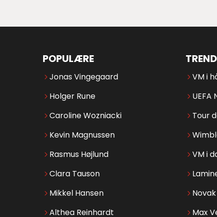
POPULÆRE
TREND
Jonas Vingegaard
VM i h
Holger Rune
UEFA 
Caroline Wozniacki
Tour 
Kevin Magnussen
Wimbl
Rasmus Højlund
VM i d
Clara Tauson
Lamin
Mikkel Hansen
Novak 
Althea Reinhardt
Max V