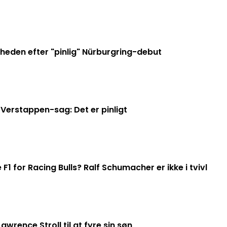
eden efter "pinlig" Nürburgring-debut
Verstappen-sag: Det er pinligt
1 for Racing Bulls? Ralf Schumacher er ikke i tvivl
wrence Stroll til at fyre sin søn