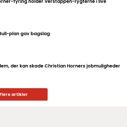
rner-fyring holder Verstappen-rygterne i live
Bull-plan gav bagslag
lem, der kan skade Christian Horners jobmuligheder
Flere artikler