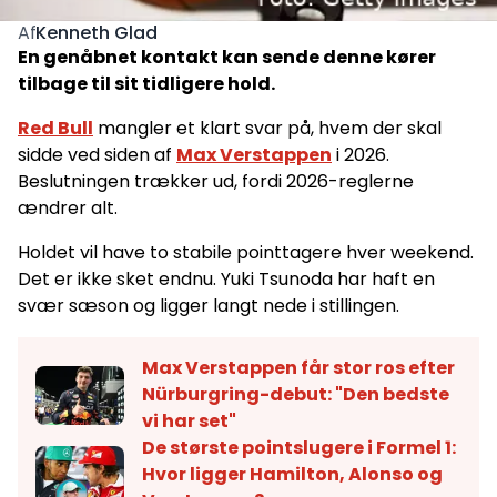
Kenneth Glad
Af
En genåbnet kontakt kan sende denne kører
tilbage til sit tidligere hold.
Red Bull
mangler et klart svar på, hvem der skal
sidde ved siden af
Max Verstappen
i 2026.
Beslutningen trækker ud, fordi 2026-reglerne
ændrer alt.
Holdet vil have to stabile pointtagere hver weekend.
Det er ikke sket endnu. Yuki Tsunoda har haft en
svær sæson og ligger langt nede i stillingen.
Max Verstappen får stor ros efter
Nürburgring-debut: "Den bedste
vi har set"
De største pointslugere i Formel 1:
Hvor ligger Hamilton, Alonso og