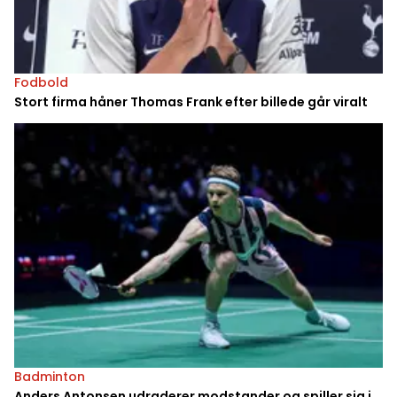
Fodbold
Stort firma håner Thomas Frank efter billede går viralt
Badminton
Anders Antonsen udraderer modstander og spiller sig i