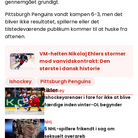
gennemgået grundigt.
Pittsburgh Penguins vandt kampen 6-3, men det
bliver ikke resultatet, spillerne eller det
tilstedeværende publikum kommer til at huske fra
aftenen.
VM-helten Nikolaj Ehlers stormer
mod vanvidskontrakt: Den
største i dansk historie
Ishockey
Pittsburgh Penguins
Relaterede artikler
Ishockey
Ishockeyarenaer i fare for ikke at blive
færdige inden vinter-OL begynder
NHL
5 NHL-spillere frikendt i sag om
seksuelt overgreb