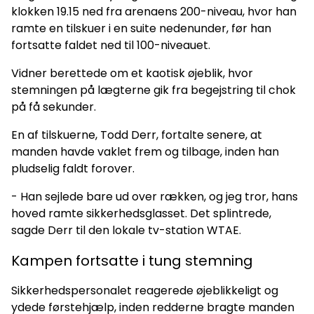
klokken 19.15 ned fra arenaens 200-niveau, hvor han
ramte en tilskuer i en suite nedenunder, før han
fortsatte faldet ned til 100-niveauet.
Vidner berettede om et kaotisk øjeblik, hvor
stemningen på lægterne gik fra begejstring til chok
på få sekunder.
En af tilskuerne, Todd Derr, fortalte senere, at
manden havde vaklet frem og tilbage, inden han
pludselig faldt forover.
- Han sejlede bare ud over rækken, og jeg tror, hans
hoved ramte sikkerhedsglasset. Det splintrede,
sagde Derr til den lokale tv-station WTAE.
Kampen fortsatte i tung stemning
Sikkerhedspersonalet reagerede øjeblikkeligt og
ydede førstehjælp, inden redderne bragte manden