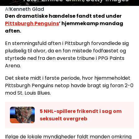
Kenneth Glad
Af
Den dramatiske hændelse fandt sted under
Pittsburgh Penguins
’ hjemmekamp mandag
aften.
En stemningsfuld aften i Pittsburgh forvandlede sig
pludselig til alvor, da en fan mistede fodfæstet og
styrtede ned fra den øverste tribune i PPG Paints
Arena.
Det skete midt i første periode, hvor hjemmeholdet
Pittsburgh Penguins netop havde bragt sig foran 2-0
mod St. Louis Blues.
5 NHL-spillere frikendt i sag om
seksuelt overgreb
Ifølge de lokale myndigheder faldt manden omkring