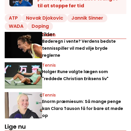
til at stoppe før tid
ATP
Novak Djokovic
Jannik Sinner
WADA
Doping
Relaterede artikler
Tennis
Bøderegn i vente? Verdens bedste
tennisspiller vil med vilje bryde
reglerne
Tennis
Holger Rune valgte lægen som
"reddede Christian Eriksens liv"
Tennis
Enorm præmiesum: Så mange penge
kan Clara Tauson få for bare at møde
op
Lige nu