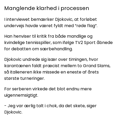
Manglende klarhed i processen
I interviewet bemærker Djokovic, at forløbet
undervejs havde været fyldt med “røde flag”.
Han henviser til kritik fra både mandlige og
kvindelige tennisspiller, som ifølge TV2 Sport åbnede
for debatten om særbehandling.
Djokovic undrede sig især over timingen, hvor
karantænen faldt præcist mellem to Grand Slams,
så italieneren ikke missede en eneste af årets
største turneringer.
For serberen virkede det blot endnu mere
uigennemsigtigt.
- Jeg var ærlig talt i chok, da det skete, siger
Djokovic.