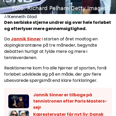
Kenneth Glad
Af
Den serbiske stjerne undrer sig over hele forløbet
og efterlyser mere gennemsigtighed.
Da
Jannik Sinner
i starten af året modtog en
dopingkarantæne på tre måneder, begyndte
debatten hurtigt at fylde mere og mere i
tennisverdenen.
Reaktionerne kom fra alle hjørner af sporten, fordi
forløbet udviklede sig på en måde, der gav flere
ubesvarede spørgsmål end klare forklaringer.
Jannik Sinner er tilbage på
tennistronen efter Paris Masters-
sejr
Kæresterygter får nyt liv: Dansk