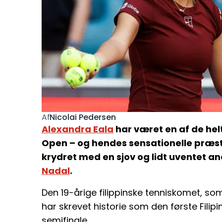
Nicolai Pedersen
Af
Alexandra Eala
har været en af de helt
Open – og hendes sensationelle præst
krydret med en sjov og lidt uventet 
Nadal
.
Den 19-årige filippinske tenniskomet, s
har skrevet historie som den første Filip
semifinale.