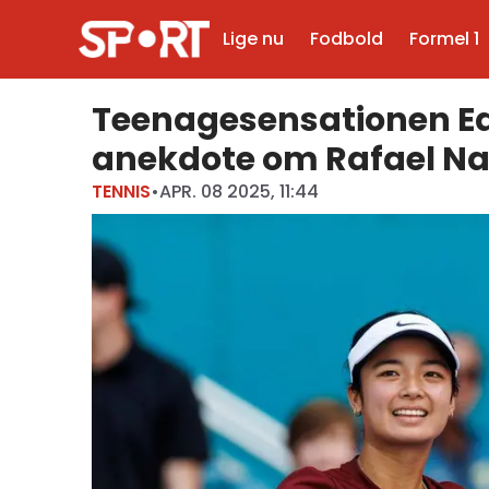
Lige nu
Fodbold
Formel 1
Teenagesensationen Eal
anekdote om Rafael Na
TENNIS
•
APR. 08 2025, 11:44