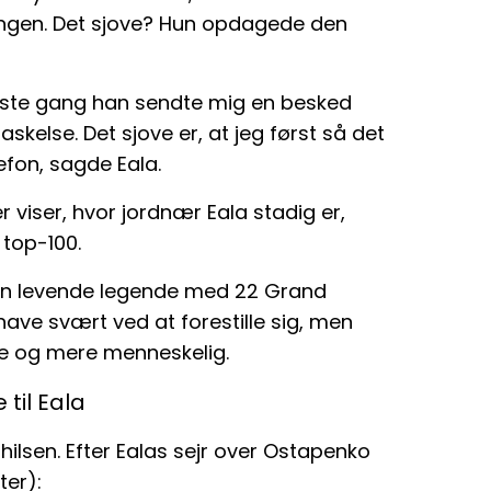
ingen. Det sjove? Hun opdagede den
ørste gang han sendte mig en besked
skelse. Det sjove er, at jeg først så det
efon, sagde Eala.
r viser, hvor jordnær Eala stadig er,
 top-100.
 en levende legende med 22 Grand
e have svært ved at forestille sig, men
re og mere menneskelig.
til Eala
ilsen. Efter Ealas sejr over Ostapenko
ter):