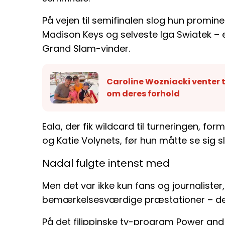
På vejen til semifinalen slog hun promi
Madison Keys og selveste Iga Swiatek – en
Grand Slam-vinder.
Caroline Wozniacki venter t
om deres forhold
Eala, der fik wildcard til turneringen, 
og Katie Volynets, før hun måtte se sig sl
Nadal fulgte intenst med
Men det var ikke kun fans og journalister
bemærkelsesværdige præstationer – det
På det filippinske tv-program Power and 