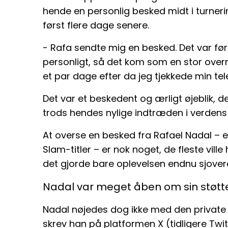
hende en personlig besked midt i turner
først flere dage senere.
- Rafa sendte mig en besked. Det var f
personligt, så det kom som en stor overra
et par dage efter da jeg tjekkede min tel
Det var et beskedent og ærligt øjeblik, de
trods hendes nylige indtræden i verdens
At overse en besked fra Rafael Nadal –
Slam-titler – er nok noget, de fleste vill
det gjorde bare oplevelsen endnu sjove
Nadal var meget åben om sin støtte 
Nadal nøjedes dog ikke med den private h
skrev han på platformen X (tidligere Twit