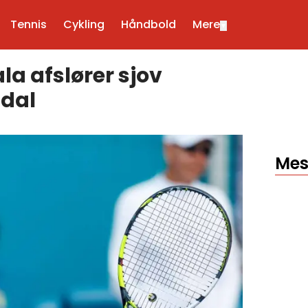
Tennis
Cykling
Håndbold
Mere
▼
a afslører sjov
dal
Mes