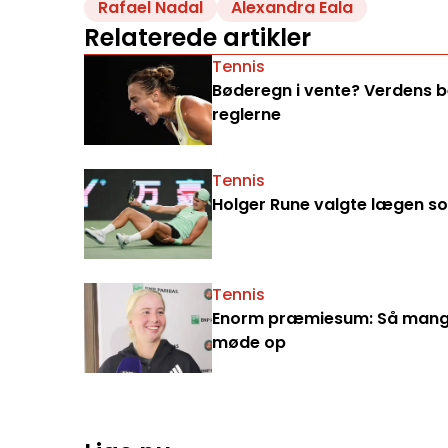
Rafael Nadal
Alexandra Eala
Relaterede artikler
Tennis
Bøderegn i vente? Verdens bed
reglerne
Tennis
Holger Rune valgte lægen som
Tennis
Enorm præmiesum: Så mange 
møde op