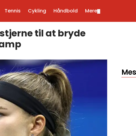
Tennis
Cykling
Håndbold
Mere
▼
tjerne til at bryde
 kamp
Mes