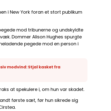
n i New York foran et stort publikum
, pegede mod tribunerne og undskyldte
e væk. Dommer Alison Hughes spurgte
syneladende pegede mod en person i
iv modvind: Stjal kasket fra
raks at spekulere i, om hun var skadet.
dt første sæt, før hun sikrede sig
irstea.