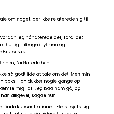
le om noget, der ikke relaterede sig til
 hvordan jeg håndterede det, fordi det
om hurtigt tilbage i rytmen og
 Express.co.
ationen, forklarede hun:
 ikke så godt lide at tale om det. Men min
min boks. Han dukker nogle gange op
kræmte mig lidt. Jeg bad ham gå, og
 han alligevel, sagde hun.
enfinde koncentrationen. Flere rejste sig
e til at spille sig videre til næste