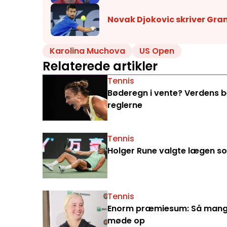
Novak Djokovic skriver Gra
Karolina Muchova
US Open
Relaterede artikler
Tennis
Bøderegn i vente? Verdens bed
reglerne
Tennis
Holger Rune valgte lægen som
Tennis
Enorm præmiesum: Så mange 
møde op