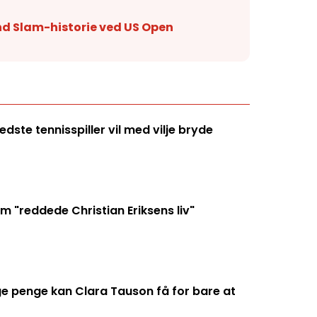
nd Slam-historie ved US Open
ste tennisspiller vil med vilje bryde
 "reddede Christian Eriksens liv"
penge kan Clara Tauson få for bare at