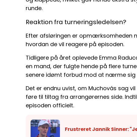
runde.
Reaktion fra turneringsledelsen?
Efter afsløringen er opmærksomheden n
hvordan de vil reagere på episoden.
Tidligere på året oplevede Emma Raducan
en mand, der fulgte hende på flere turne
senere idømt forbud mod at nærme sig s
Det er endnu uvist, om Muchovás sag vil 
føre til tiltag fra arrangørernes side. In
episoden officielt.
Frustreret Jannik Sinner: "J