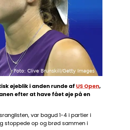
sk øjeblik i anden runde af
US Open
,
nen efter at have fået øje på en
nglisten, var bagud 1-4 i partier i
lig stoppede op og brød sammen i