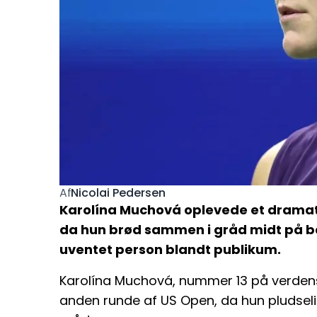
Nicolai Pedersen
Af
Karolína Muchová oplevede et dramati
da hun brød sammen i gråd midt på ba
uventet person blandt publikum.
Karolína Muchová, nummer 13 på verdensra
anden runde af US Open, da hun pludse