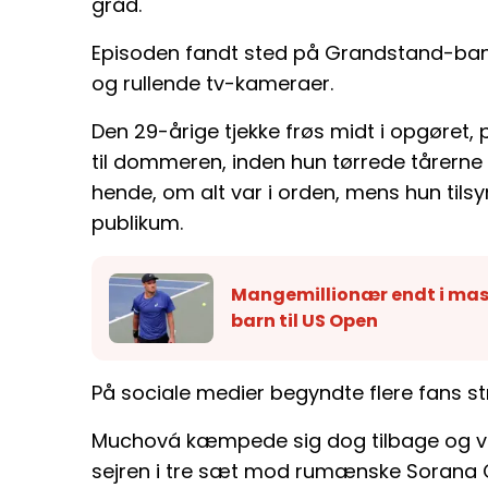
gråd.
Episoden fandt sted på Grandstand-bane
og rullende tv-kameraer.
Den 29-årige tjekke frøs midt i opgøret
til dommeren, inden hun tørrede tårern
hende, om alt var i orden, mens hun til
publikum.
Mangemillionær endt i mass
barn til US Open
På sociale medier begyndte flere fans st
Muchová kæmpede sig dog tilbage og van
sejren i tre sæt mod rumænske Sorana C