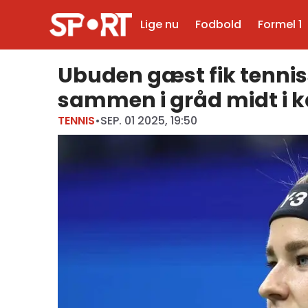
Lige nu
Fodbold
Formel 1
Ubuden gæst fik tenniss
sammen i gråd midt i
TENNIS
•
SEP. 01 2025, 19:50