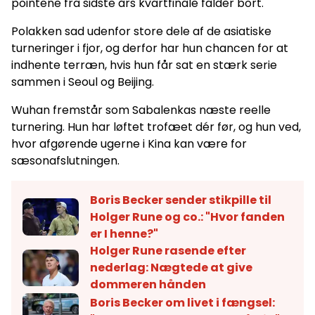
pointene fra sidste års kvartfinale falder bort.
Polakken sad udenfor store dele af de asiatiske
turneringer i fjor, og derfor har hun chancen for at
indhente terræn, hvis hun får sat en stærk serie
sammen i Seoul og Beijing.
Wuhan fremstår som Sabalenkas næste reelle
turnering. Hun har løftet trofæet dér før, og hun ved,
hvor afgørende ugerne i Kina kan være for
sæsonafslutningen.
Boris Becker sender stikpille til
Holger Rune og co.: "Hvor fanden
er I henne?"
Holger Rune rasende efter
nederlag: Nægtede at give
dommeren hånden
Boris Becker om livet i fængsel: