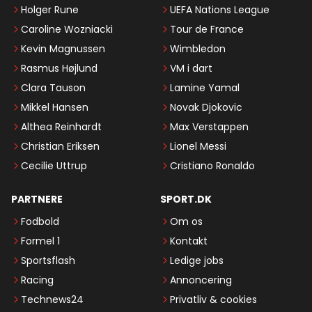
Holger Rune
UEFA Nations League
Caroline Wozniacki
Tour de France
Kevin Magnussen
Wimbledon
Rasmus Højlund
VM i dart
Clara Tauson
Lamine Yamal
Mikkel Hansen
Novak Djokovic
Althea Reinhardt
Max Verstappen
Christian Eriksen
Lionel Messi
Cecilie Uttrup
Cristiano Ronaldo
PARTNERE
SPORT.DK
Fodbold
Om os
Formel 1
Kontakt
Sportsflash
Ledige jobs
Racing
Annoncering
Technews24
Privatliv & cookies