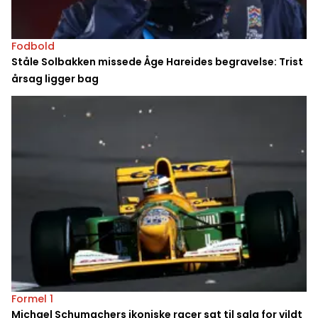
Fodbold
Ståle Solbakken missede Åge Hareides begravelse: Trist
årsag ligger bag
Formel 1
Michael Schumachers ikoniske racer sat til salg for vildt