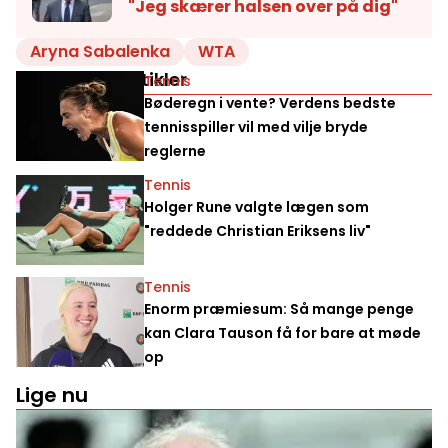
"Jeg skærer halsen over på dig"
Aryna Sabalenka
WTA
Relaterede artikler
Tennis
Bøderegn i vente? Verdens bedste
tennisspiller vil med vilje bryde
reglerne
Tennis
Holger Rune valgte lægen som
"reddede Christian Eriksens liv"
Tennis
Enorm præmiesum: Så mange penge
kan Clara Tauson få for bare at møde
op
Lige nu