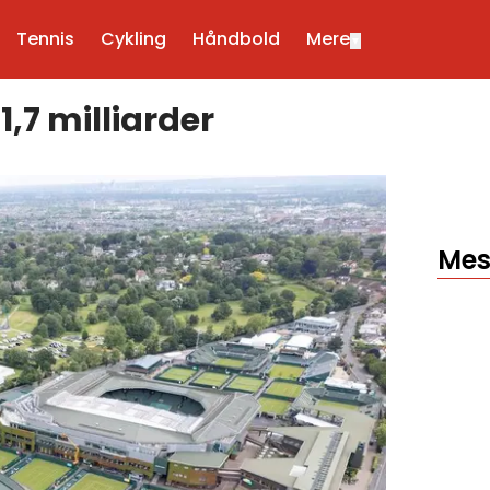
Tennis
Cykling
Håndbold
Mere
▼
,7 milliarder
Mes