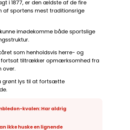
t i 1877, er den ældste af de fire
 af sportens mest traditionsrige
en kunne imødekomme både sportslige
ngsstruktur.
 kåret som henholdsvis herre- og
 fortsat tiltrækker opmærksomhed fra
 over.
rønt lys til at fortsætte
de.
imbledon-kvalen: Har aldrig
kan ikke huske en lignende