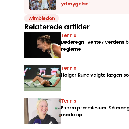
ydmygelse"
Wimbledon
Relaterede artikler
Tennis
Bøderegn i vente? Verdens bed
reglerne
Tennis
Holger Rune valgte lægen som
Tennis
Enorm præmiesum: Så mange 
møde op