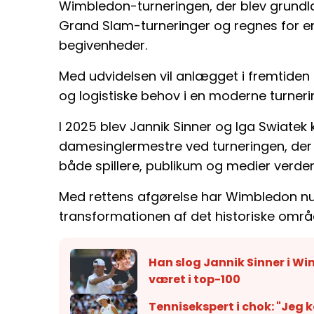
Wimbledon-turneringen, der blev grundlag
Grand Slam-turneringer og regnes for en
begivenheder.
Med udvidelsen vil anlægget i fremtid
og logistiske behov i en moderne turneri
I 2025 blev Jannik Sinner og Iga Swiatek
damesinglermestre ved turneringen, der
både spillere, publikum og medier verden
Med rettens afgørelse har Wimbledon nu g
transformationen af det historiske områ
Han slog Jannik Sinner i W
været i top-100
Tennisekspert i chok: "Jeg 