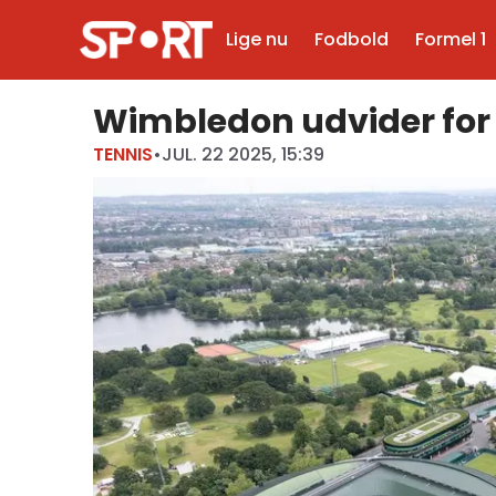
Lige nu
Fodbold
Formel 1
Wimbledon udvider for 1
TENNIS
•
JUL. 22 2025, 15:39