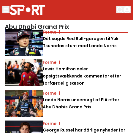
Abu Dhabi Grand Prix
Formel 1
Dét sagde Red Bull-garagen til Yuki
Tsunodas stunt mod Lando Norris
Formel 1
Lewis Hamilton deler
opsigtsvækkende kommentar efter
forfærdelig sæson
Formel 1
Lando Norris undersøgt af FIA efter
Abu Dhabis Grand Prix
Formel 1
George Russel har dårlige nyheder for