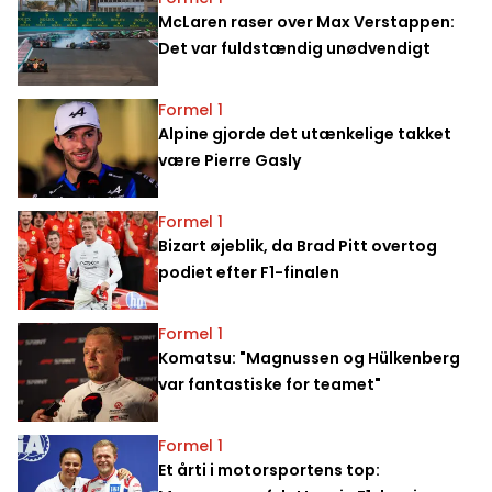
McLaren raser over Max Verstappen:
Det var fuldstændig unødvendigt
Formel 1
Alpine gjorde det utænkelige takket
være Pierre Gasly
Formel 1
Bizart øjeblik, da Brad Pitt overtog
podiet efter F1-finalen
Formel 1
Komatsu: "Magnussen og Hülkenberg
var fantastiske for teamet"
Formel 1
Et årti i motorsportens top: