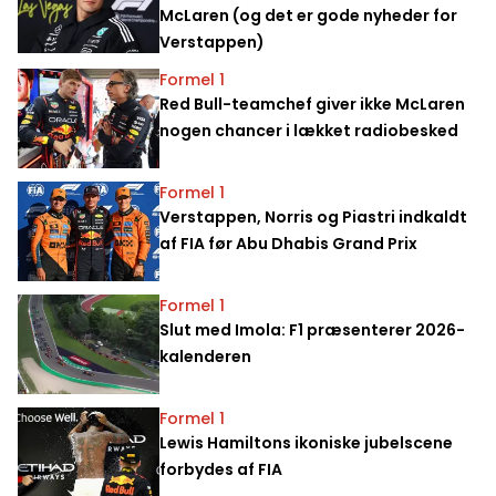
McLaren (og det er gode nyheder for
Verstappen)
Formel 1
Red Bull-teamchef giver ikke McLaren
nogen chancer i lækket radiobesked
Formel 1
Verstappen, Norris og Piastri indkaldt
af FIA før Abu Dhabis Grand Prix
Formel 1
Slut med Imola: F1 præsenterer 2026-
kalenderen
Formel 1
Lewis Hamiltons ikoniske jubelscene
forbydes af FIA