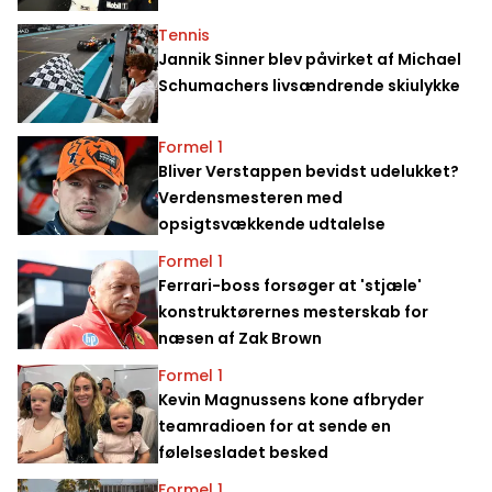
Tennis
Jannik Sinner blev påvirket af Michael
Schumachers livsændrende skiulykke
Formel 1
Bliver Verstappen bevidst udelukket?
Verdensmesteren med
opsigtsvækkende udtalelse
Formel 1
Ferrari-boss forsøger at 'stjæle'
konstruktørernes mesterskab for
næsen af Zak Brown
Formel 1
Kevin Magnussens kone afbryder
teamradioen for at sende en
følelsesladet besked
Formel 1