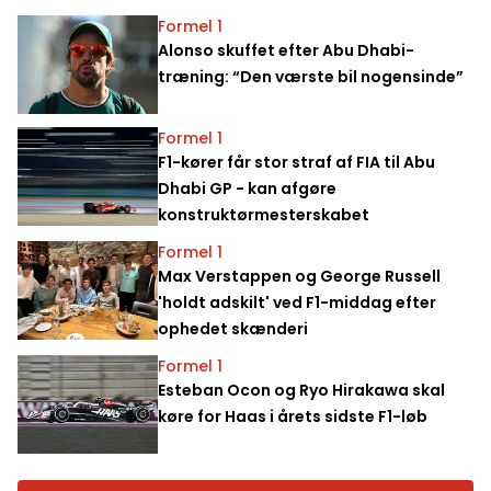
Formel 1
Alonso skuffet efter Abu Dhabi-
træning: “Den værste bil nogensinde”
Formel 1
F1-kører får stor straf af FIA til Abu
Dhabi GP - kan afgøre
konstruktørmesterskabet
Formel 1
Max Verstappen og George Russell
'holdt adskilt' ved F1-middag efter
ophedet skænderi
Formel 1
Esteban Ocon og Ryo Hirakawa skal
køre for Haas i årets sidste F1-løb