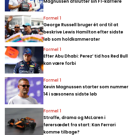
Magnussen afslutter sin F1-karriere
Formel 1
George Russell bruger ét ord til at
beskrive Lewis Hamilton efter sidste
løb som holdkammerater
Formel 1
Efter Abu Dhabi: Perez’ tid hos Red Bull
kan være forbi
Formel 1
Kevin Magnussen starter som nummer
14 i sæsonens sidste løb
Formel 1
Straffe, drama og McLaren i
førersædet fra start: Kan Ferrari
komme tilbage?