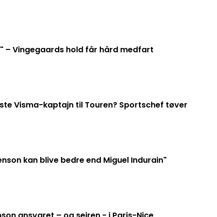
a" – Vingegaards hold får hård medfart
ste Visma-kaptajn til Touren? Sportschef tøver
nson kan blive bedre end Miguel Indurain"
on ansvaret – og sejren - i Paris-Nice