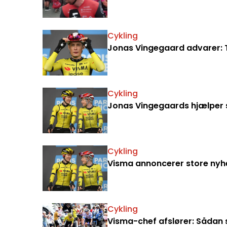
Cykling
Jonas Vingegaard advarer: T
Cykling
Jonas Vingegaards hjælper s
Cykling
Visma annoncerer store nyhe
Cykling
Visma-chef afslører: Sådan 