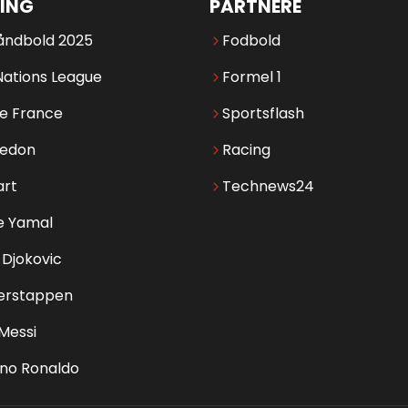
ING
PARTNERE
åndbold 2025
Fodbold
Nations League
Formel 1
de France
Sportsflash
edon
Racing
art
Technews24
e Yamal
Djokovic
erstappen
 Messi
ano Ronaldo