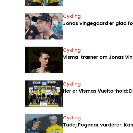
Cykling
Jonas Vingegaard er glad for
Cykling
Visma-træner om Jonas Vinge
Cykling
Her er Vismas Vuelta-hold: 
Cykling
Tadej Pogacar vurderer: Kan