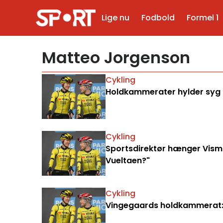
Lige nu
Fodbold
Formel 1
Matteo Jorgenson
Cykling
Holdkammerater hylder syg 
Cykling
Sportsdirektør hænger Visma
Vueltaen?"
Cykling
Vingegaards holdkammerat: