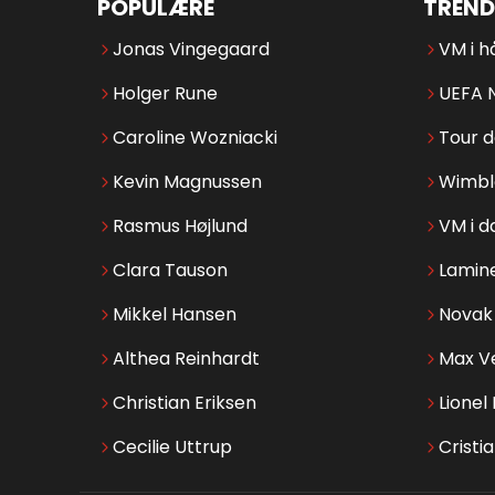
POPULÆRE
TREND
Jonas Vingegaard
VM i h
Holger Rune
UEFA 
Caroline Wozniacki
Tour 
Kevin Magnussen
Wimbl
Rasmus Højlund
VM i d
Clara Tauson
Lamin
Mikkel Hansen
Novak 
Althea Reinhardt
Max V
Christian Eriksen
Lionel
Cecilie Uttrup
Cristi