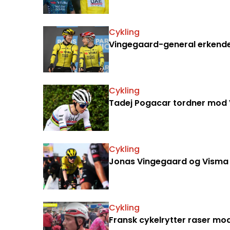
Cykling
Vingegaard-general erkender
Cykling
Tadej Pogacar tordner mod V
Cykling
Jonas Vingegaard og Visma
Cykling
Fransk cykelrytter raser m