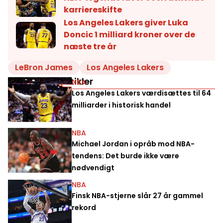
karriereskifte
Los Angeles Lakers giver Luka
Doncic 1 milliard kroner over de
næste tre år
LeBron James
Los Angeles Lakers
Relaterede artikler
NBA
Los Angeles Lakers værdisættes til 64
milliarder i historisk handel
NBA
Michael Jordan i opråb mod NBA-
tendens: Det burde ikke være
nødvendigt
NBA
Finsk NBA-stjerne slår 27 år gammel
rekord