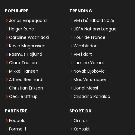
POPULÆRE
TRENDING
Jonas Vingegaard
VM i håndbold 2025
Holger Rune
UEFA Nations League
Caroline Wozniacki
Tour de France
Kevin Magnussen
Wimbledon
Rasmus Højlund
VM i dart
Clara Tauson
Lamine Yamal
Mikkel Hansen
Novak Djokovic
Althea Reinhardt
Max Verstappen
Christian Eriksen
Lionel Messi
Cecilie Uttrup
Cristiano Ronaldo
PARTNERE
SPORT.DK
Fodbold
Om os
Formel 1
Kontakt