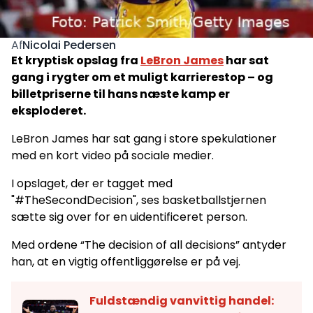
Nicolai Pedersen
Af
Et kryptisk opslag fra
LeBron James
har sat
gang i rygter om et muligt karrierestop – og
billetpriserne til hans næste kamp er
eksploderet.
LeBron James har sat gang i store spekulationer
med en kort video på sociale medier.
I opslaget, der er tagget med
"#TheSecondDecision", ses basketballstjernen
sætte sig over for en uidentificeret person.
Med ordene “The decision of all decisions” antyder
han, at en vigtig offentliggørelse er på vej.
Fuldstændig vanvittig handel: