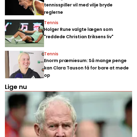
tennisspiller vil med vilje bryde
reglerne
Tennis
Holger Rune valgte lægen som
"reddede Christian Eriksens liv"
Tennis
Enorm præmiesum: Så mange penge
kan Clara Tauson få for bare at møde
op
Lige nu