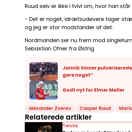
Ruud selv er ikke i tvivl om, hvor han stå
- Det er noget, idrætsudøvere tager stær
og jeg er stor modstander af det.
Nordmanden ser nu frem mod singleturn
Sebastian Ofner fra Østrig.
Jannik Sinner pulverisered
gøre noget”
Godt nyt for Elmer Møller
Alexander Zverev
Casper Ruud
Maria
Relaterede artikler
Tennis