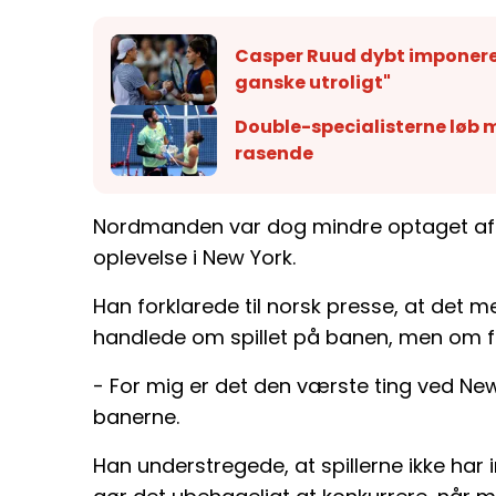
Casper Ruud dybt imponeret
ganske utroligt"
Double-specialisterne løb m
rasende
Nordmanden var dog mindre optaget af r
oplevelse i New York.
Han forklarede til norsk presse, at det 
handlede om spillet på banen, men om fo
- For mig er det den værste ting ved New
banerne.
Han understregede, at spillerne ikke har 