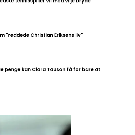
ste tennisspiller vil med vilje bryde
 "reddede Christian Eriksens liv"
penge kan Clara Tauson få for bare at