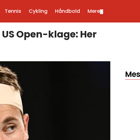
Tennis
Cykling
Håndbold
Mere
▼
 US Open-klage: Her
Mes