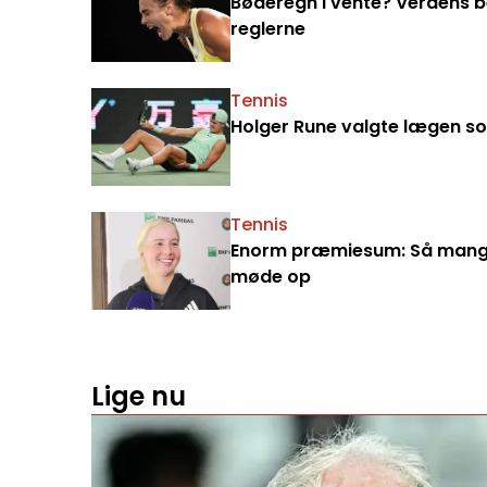
Bøderegn i vente? Verdens bed
reglerne
Tennis
Holger Rune valgte lægen som
Tennis
Enorm præmiesum: Så mange 
møde op
Lige nu