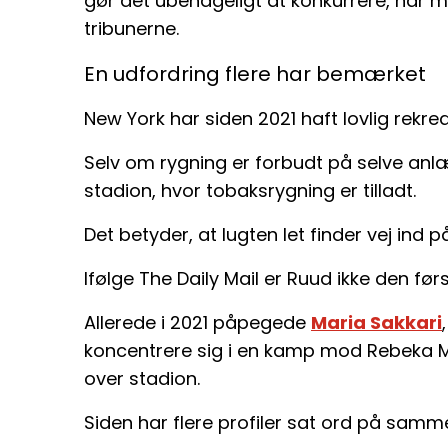
gør det ubehageligt at konkurrere, når ma
tribunerne.
En udfordring flere har bemærket
New York har siden 2021 haft lovlig rekre
Selv om rygning er forbudt på selve anlæ
stadion, hvor tobaksrygning er tilladt.
Det betyder, at lugten let finder vej ind 
Ifølge The Daily Mail er Ruud ikke den før
Allerede i 2021 påpegede
Maria Sakkari
koncentrere sig i en kamp mod Rebeka 
over stadion.
Siden har flere profiler sat ord på samm