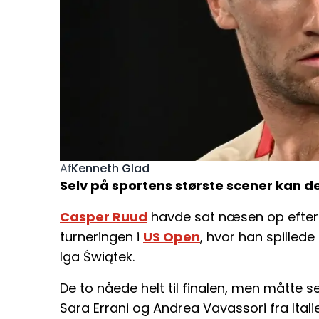
Kenneth Glad
Af
Selv på sportens største scener kan de 
Casper Ruud
havde sat næsen op efter 
turneringen i
US Open
, hvor han spill
Iga Świątek.
De to nåede helt til finalen, men måtte s
Sara Errani og Andrea Vavassori fra Itali