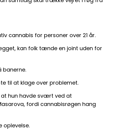
n samtidig skal trække vejret i røg fra
ativ cannabis for personer over 21 år.
gget, kan folk tænde en joint uden for
på banerne.
ste til at klage over problemet.
, at hun havde svært ved at
Masarova, fordi cannabisrøgen hang
e oplevelse.