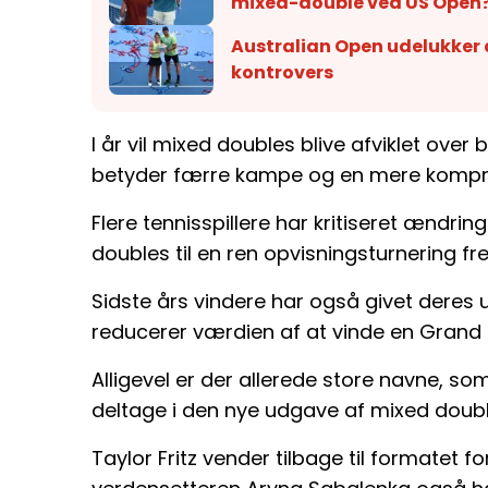
mixed-double ved US Open
Australian Open udelukker 
kontrovers
I år vil mixed doubles blive afviklet over
betyder færre kampe og en mere komprim
Flere tennisspillere har kritiseret ændri
doubles til en ren opvisningsturnering fr
Sidste års vindere har også givet deres u
reducerer værdien af at vinde en Grand S
Alligevel er der allerede store navne, so
deltage i den nye udgave af mixed doubl
Taylor Fritz vender tilbage til formatet 