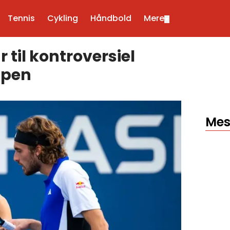
Tennis
Cykling
Håndbold
Mere
▼
 til kontroversiel
Open
Mes