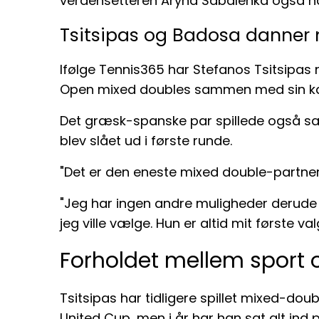
verdensetteren Aryna Sabalenka også har t
Tsitsipas og Badosa danner
Ifølge Tennis365 har Stefanos Tsitsipas nu 
Open mixed doubles sammen med sin kæ
Det græsk-spanske par spillede også sam
blev slået ud i første runde.
"Det er den eneste mixed double-partner, 
"Jeg har ingen andre muligheder derude e
jeg ville vælge. Hun er altid mit første val
Forholdet mellem sport o
Tsitsipas har tidligere spillet mixed-do
United Cup, men i år har han sat alt in