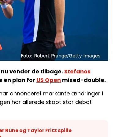
n nu vender de tilbage.
Stefanos
e en plan for
US Open
mixed-double.
har annonceret markante ændringer i
gen har allerede skabt stor debat
er Rune og Taylor Fritz spille