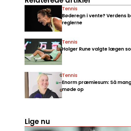
Relaterede artikler
Tennis
Bøderegn i vente? Verdens bed
reglerne
Tennis
Holger Rune valgte lægen som
Tennis
Enorm præmiesum: Så mange 
møde op
Lige nu