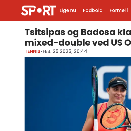
Lige nu
Fodbold
Formel 1
Tsitsipas og Badosa klar
mixed-double ved US 
TENNIS
•
FEB. 25 2025, 20:44