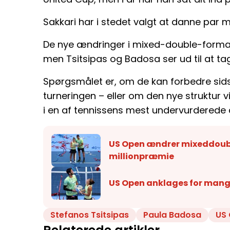
Sakkari har i stedet valgt at danne par
De nye ændringer i mixed-double-formatet
men Tsitsipas og Badosa ser ud til at ta
Spørgsmålet er, om de kan forbedre sid
turneringen – eller om den nye struktur 
i en af tennissens mest undervurderede d
US Open ændrer mixeddouble
millionpræmie
US Open anklages for mangle
Stefanos Tsitsipas
Paula Badosa
US