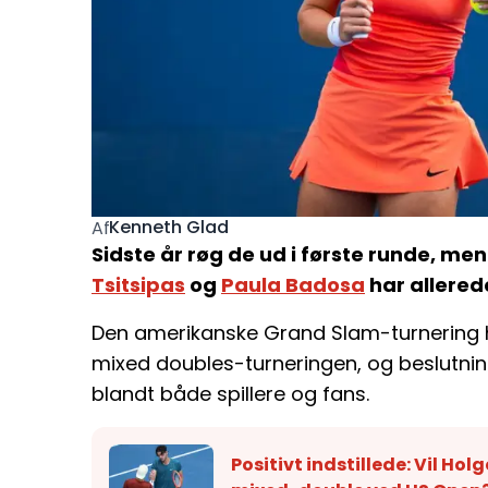
Kenneth Glad
Af
Sidste år røg de ud i første runde, me
Tsitsipas
og
Paula Badosa
har allered
Den amerikanske Grand Slam-turnering 
mixed doubles-turneringen, og beslutnin
blandt både spillere og fans.
Positivt indstillede: Vil Holg