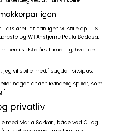
ilkendegivet, at hun vil spille.
 makkerpar igen
afsløret, at han igen vil stille op i US
reste og WTA-stjerne Paula Badosa.
men i sidste års turnering, hvor de
jeg vil spille med," sagde Tsitsipas.
ller nogen anden kvindelig spiller, som
g."
g privatliv
uble med Maria Sakkari, både ved OL og
d på at spille sammen med Badosa.