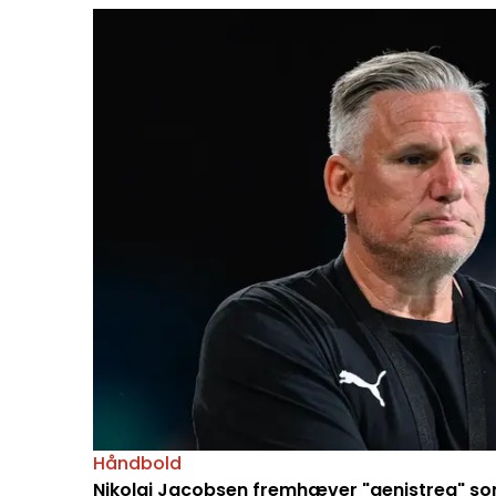
Håndbold
Nikolaj Jacobsen fremhæver "genistreg" so