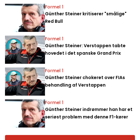
Formel 1
Günther Steiner kritiserer "smålige"
Red Bull
Formel 1
Günther Steiner: Verstappen tabte
hovedet i det spanske Grand Prix
Formel 1
Günther Steiner chokeret over FIAs
behandling af Verstappen
Formel 1
Günther Steiner indrømmer han har et
seriøst problem med denne F1-kører