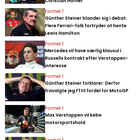
Christian Horner
Formel 1
Günther Steiner blander sig i debat:
Flere Ferrari-folk fortryder at hente
Lewis Hamilton
Formel 1
Mercedes vil have særlig klausul i
Russells kontrakt efter Verstappen-
interesse
Formel 1
Günther Steiner forklarer: Derfor
fravalgte jeg F1 til fordel for MotoGP
Formel 1
Max Verstappen vil købe
motorsportshold
Formel 1