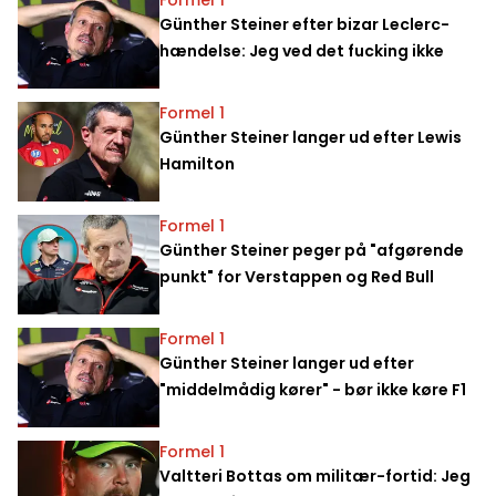
Günther Steiner efter bizar Leclerc-
hændelse: Jeg ved det fucking ikke
Formel 1
Günther Steiner langer ud efter Lewis
Hamilton
Formel 1
Günther Steiner peger på "afgørende
punkt" for Verstappen og Red Bull
Formel 1
Günther Steiner langer ud efter
"middelmådig kører" - bør ikke køre F1
Formel 1
Valtteri Bottas om militær-fortid: Jeg