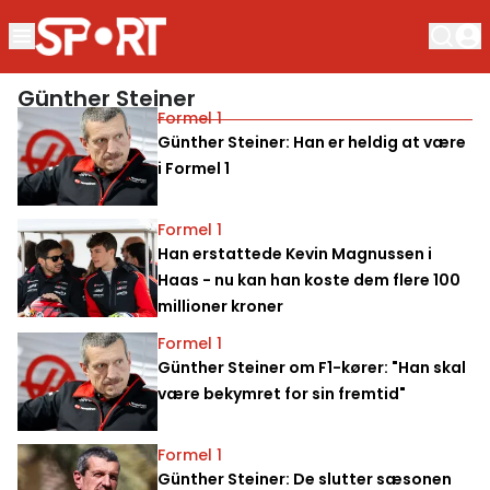
Günther Steiner
Formel 1
Günther Steiner: Han er heldig at være
i Formel 1
Formel 1
Han erstattede Kevin Magnussen i
Haas - nu kan han koste dem flere 100
millioner kroner
Formel 1
Günther Steiner om F1-kører: "Han skal
være bekymret for sin fremtid"
Formel 1
Günther Steiner: De slutter sæsonen