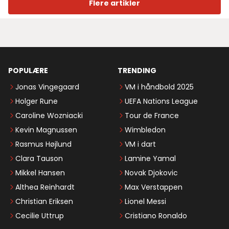
Flere artikler
POPULÆRE
TRENDING
Jonas Vingegaard
VM i håndbold 2025
Holger Rune
UEFA Nations League
Caroline Wozniacki
Tour de France
Kevin Magnussen
Wimbledon
Rasmus Højlund
VM i dart
Clara Tauson
Lamine Yamal
Mikkel Hansen
Novak Djokovic
Althea Reinhardt
Max Verstappen
Christian Eriksen
Lionel Messi
Cecilie Uttrup
Cristiano Ronaldo