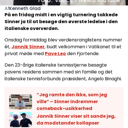
Kenneth Glad
Af
På en fridag midt i en vigtig turnering takkede
Sinner ja til at besøge den øverste ledelse i den
italienske oververden.
Onsdag formiddag blev verdensranglistens nummer
ét,
Jannik Sinner
, budt velkommen i Vatikanet til et
privat møde med
Pave Leo
den Fjortende.
Den 23-årige italienske tennisstjerne besøgte
pavens residens sammen med sin familie og det
italienske tennisforbunds præsident, Angelo Binaghi.
“Jeg ramte den ikke, som jeg
ville” – Sinner indrømmer
comeback-usikkerhed
Jannik Sinner viser sit sande jeg,
da modstander kollapser