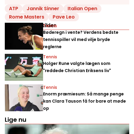
ATP
Jannik Sinner
Italian Open
Rome Masters
Pave Leo
Relaterede artikler
Tennis
Bøderegn i vente? Verdens bedste
tennisspiller vil med vilje bryde
reglerne
Tennis
Holger Rune valgte lægen som
"reddede Christian Eriksens liv"
Tennis
Enorm præmiesum: Så mange penge
kan Clara Tauson få for bare at møde
op
Lige nu