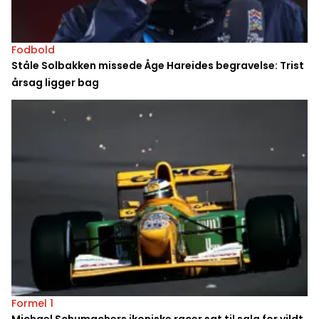
Fodbold
Ståle Solbakken missede Åge Hareides begravelse: Trist
årsag ligger bag
Formel 1
Michael Schumachers ikoniske racer sat til salg for vildt