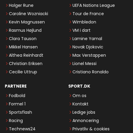
Holger Rune
UEFA Nations League
Caroline Wozniacki
Tour de France
Kevin Magnussen
Wimbledon
Rasmus Højlund
VM i dart
Clara Tauson
Lamine Yamal
Mikkel Hansen
Novak Djokovic
Althea Reinhardt
Max Verstappen
Christian Eriksen
Lionel Messi
Cecilie Uttrup
Cristiano Ronaldo
PARTNERE
SPORT.DK
Fodbold
Om os
Formel 1
Kontakt
Sportsflash
Ledige jobs
Racing
Annoncering
Technews24
Privatliv & cookies